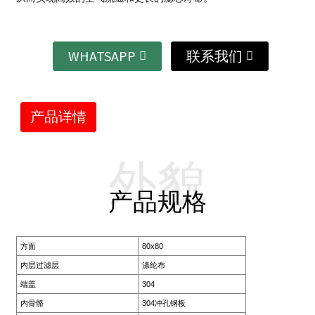
WHATSAPP
联系我们
产品详情
外貌
产品规格
方面
80x80
内层过滤层
涤纶布
端盖
304
内骨骼
304冲孔钢板