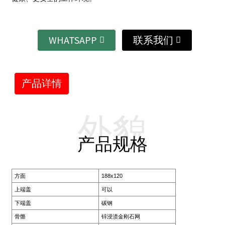
WHATSAPP
联系我们
产品详情
外貌
产品规格
方面
188x120
上端盖
可以
下端盖
碳钢
骨骼
锌浸渍金刚石网