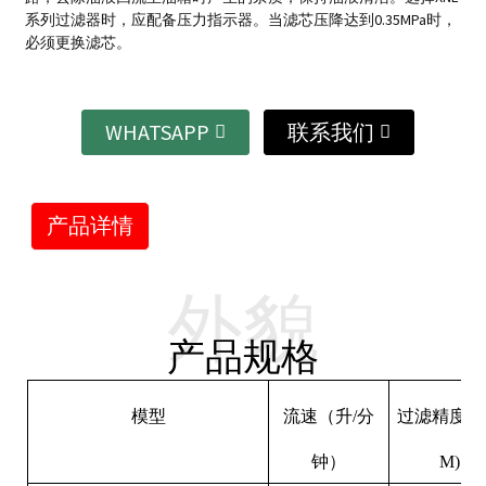
系列过滤器时，应配备压力指示器。当滤芯压降达到0.35MPa时，
必须更换滤芯。
WHATSAPP
联系我们
产品详情
外貌
产品规格
模型
流速（升/分
过滤精度（
钟）
M)