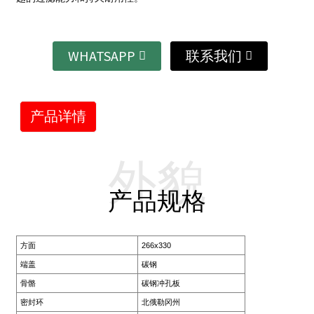
WHATSAPP
联系我们
产品详情
外貌
产品规格
方面
266x330
端盖
碳钢
骨骼
碳钢冲孔板
密封环
北俄勒冈州