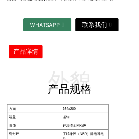
WHATSAPP
联系我们
产品详情
外貌
产品规格
方面
164x200
端盖
碳钢
骨骼
锌浸渍金刚石网
密封环
丁腈橡胶（NBR）静电导电
片