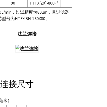
90
HTFX(ZX)-800×*
/min，过滤精度为80μm，且过滤器
号为HTFX·BH-160X80。
法兰连接
螺纹连接尺寸
毫米）