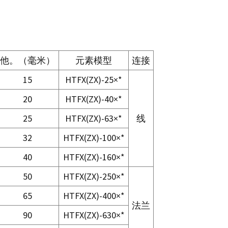
他。（毫米）
元素模型
连接
15
HTFX(ZX)-25×*
20
HTFX(ZX)-40×*
25
HTFX(ZX)-63×*
线
32
HTFX(ZX)-100×*
40
HTFX(ZX)-160×*
50
HTFX(ZX)-250×*
65
HTFX(ZX)-400×*
法兰
90
HTFX(ZX)-630×*