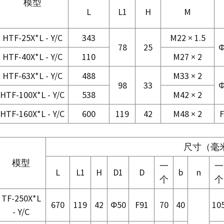
模型
L
L1
H
M
HTF-25X*L - Y/C
343
M22 × 1.5
78
25
Φ
HTF-40X*L - Y/C
110
M27 × 2
HTF-63X*L - Y/C
488
M33 × 2
98
33
Φ
HTF-100X*L - Y/C
538
M42 × 2
HTF-160X*L - Y/C
600
119
42
M48 × 2
F
尺寸（毫
模型
一
一
L
L1
H
D1
D
b
n
个
个
TF-250X*L
670
119
42
Φ50
F91
70
40
10
- Y/C