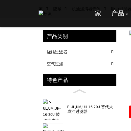
家
隐藏
机油滤清器壳体
吸力过滤
家
产品
产品类别
Loading...
Loading...
烧结过滤器
空气过滤
特色产品
P-UL,UM,UH-16-20U 替代大
成油过滤器