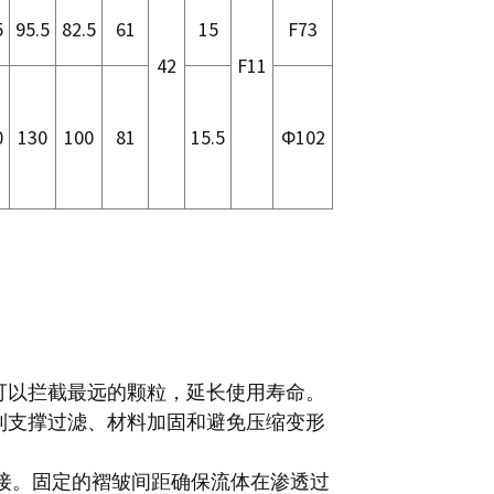
5
95.5
82.5
61
15
F73
42
F11
0
130
100
81
15.5
Φ102
可以拦截最远的颗粒，延长使用寿命。
到支撑过滤、材料加固和避免压缩变形
连接。固定的褶皱间距确保流体在渗透过