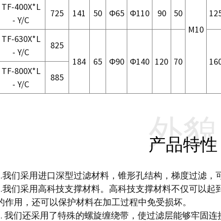
TF-400X*L
725
141
50
Φ65
Φ110
90
50
12
- Y/C
M10
TF-630X*L
825
- Y/C
184
65
Φ90
Φ140
120
70
16
TF-800X*L
885
- Y/C
外貌
产品特性
1.我们采用进口深型过滤材料，锥形孔结构，梯度过滤，
2.我们采用高科技支撑材料。高科技支撑材料不仅可以起
的作用，还可以保护材料在加工过程中免受损坏。
3. 我们还采用了特殊的螺旋缠绕带，使过滤层能够牢固