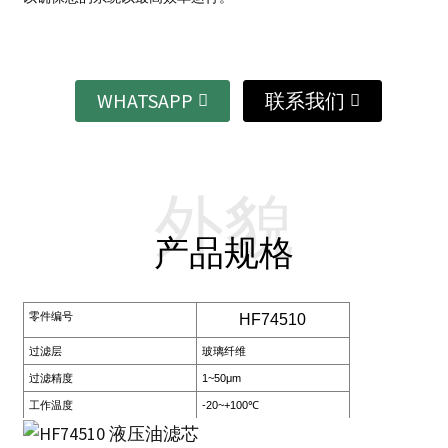
WHATSAPP
联系我们
外貌
产品规格
零件编号
HF74510
过滤层
玻璃纤维
过滤精度
1~50μm
工作温度
-20~+100℃