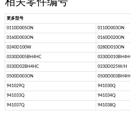
相关零件编号
更多型号
0110D005ON
0110D003ON
0160D003ON
0160D020ON
0240D100W
0280D010ON
0330D005BH4HC
0330D010BH4HC
0330D02BH4HC
0330D025W/H
0500D003ON
0500D003BH4HC
941029Q
941030Q
941033Q
941034Q
941037Q
941038Q