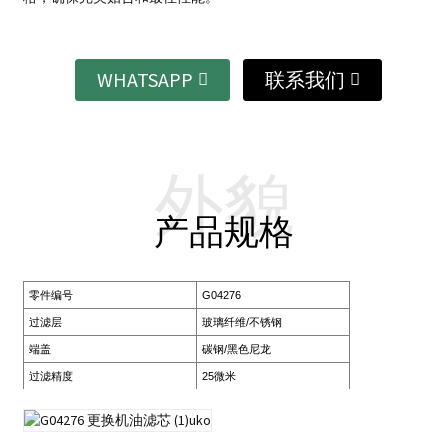
WHATSAPP
联系我们
外貌
产品规格
零件编号
G04276
过滤层
玻璃纤维/不锈钢
端盖
碳钢/黑色尼龙
过滤精度
25微米