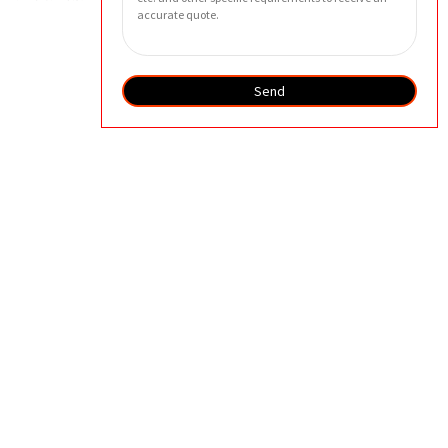
Send
好处
1. 提高发动机性能 - 通过有效去除发动机油中的污染物，过滤器
可确保发动机平稳高效地运行。
2. 延长发动机寿命 - 该过滤器为发动机部件提供最大程度的保
护，防止磨损和损坏，从而使发动机更加耐用。
3. 更高的可靠性 - 滤芯采用优质材料设计，即使在极端的工作条
件下也能确保最高的可靠性。
4. 降低维护成本 - 滤芯的高污染容量降低了滤芯更换频率，从而
降低了维护成本。