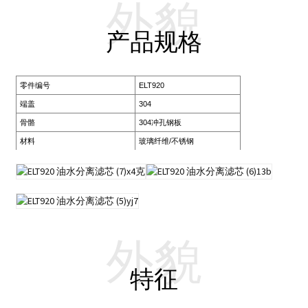
外貌
产品规格
零件编号
ELT920
端盖
304
骨骼
304冲孔钢板
材料
玻璃纤维/不锈钢
外貌
特征