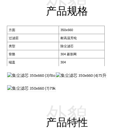
外貌
产品规格
方面
350x660
过滤层
耐高温芳纶
类型
除尘滤芯
骨骼
304 菱形网
端盖
304
外貌
产品特性