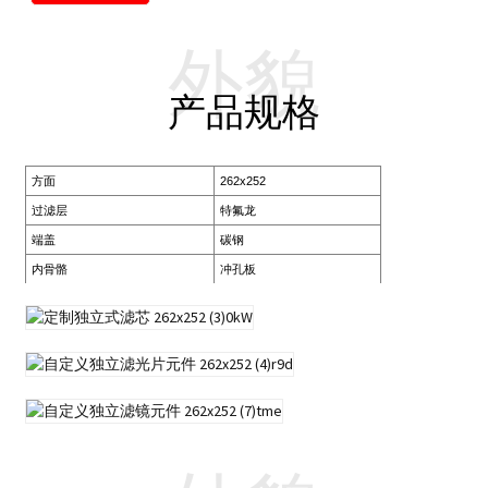
外貌
产品规格
方面
262x252
过滤层
特氟龙
端盖
碳钢
内骨骼
冲孔板