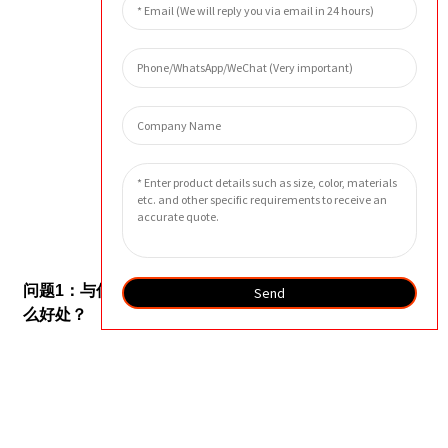
外貌
常问问题
问题1：与传统滤芯相比，使用特氟龙分离式滤芯有什
Send
么好处？
答：特氟龙是一种非常耐用且性质稳定的材料，因此
非常适合用于过滤过程中会接触到腐蚀性化学物质的
环境。特氟龙还具有很高的耐温差能力，能够承受极
端的高温和低温。