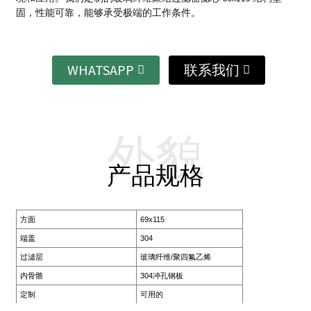
固，性能可靠，能够承受极端的工作条件。
WHATSAPP
联系我们
外貌
产品规格
方面
69x115
端盖
304
过滤层
玻璃纤维/聚四氟乙烯
内骨骼
304冲孔钢板
定制
可用的