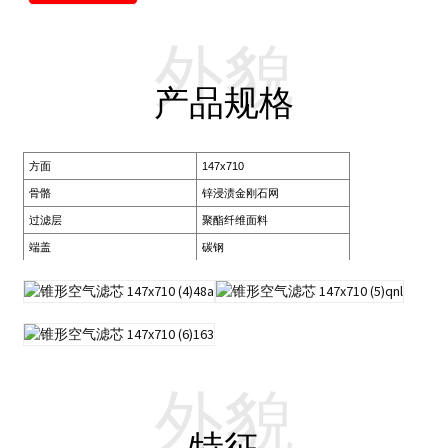
外貌
产品规格
方面
147x710
骨骼
锌浸渍金刚石网
过滤层
聚酯纤维面料
端盖
碳钢
外貌
特征