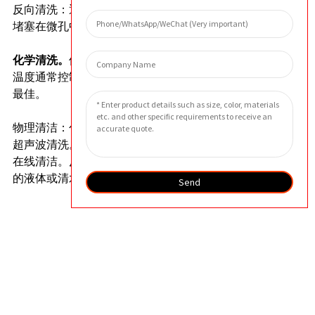
反向清洗：
通过对滤芯施加反向高压水流，可以去除
堵塞在微孔中的颗粒，从而恢复滤芯的过滤效率。
化学清洗。
使用稀酸（如 5% 硝酸溶液）、稀碱（如
温度通常控制在 40 度左右，在超声波清洗机中效果
最佳。
物理清洁：
包括清洁液体反冲洗、清洁气体反冲洗和
超声波清洗。
在线清洁。
反冲洗时，可使用纯净压缩空气、过滤后
的液体或清水。
Send