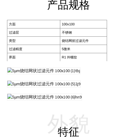
产品规格
方面
100x100
过滤层
不锈钢
类型
烧结网状过滤元件
过滤精度
5微米
界面
R1 外螺纹
外貌
特征