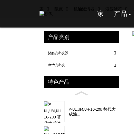
家
隐藏
机油滤清器
液压滤芯
家
产品
产品类别
Loading...
Loading...
烧结过滤器
空气过滤
特色产品
P-UL,UM,UH-16-20U 替代大
成油...