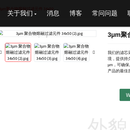
3μm聚合物熔融过滤元件 34x50
关于我们
消息
博客
常问问题
3μm聚
Loading...
Loading...
我们的滤芯
境，提供持
μm，可确
产品的最佳
W
外貌