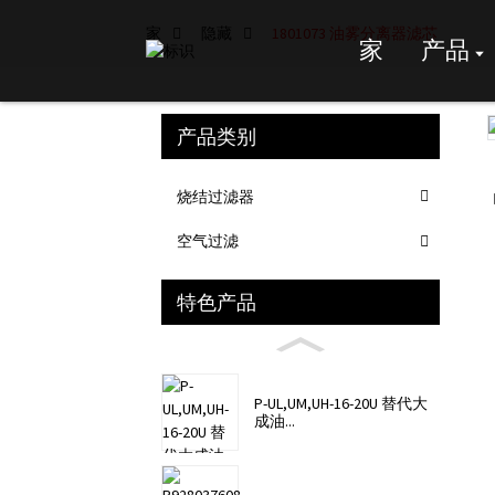
家
隐藏
1801073 油雾分离器滤芯
家
产品
产品类别
Loading...
Loading...
烧结过滤器
空气过滤
特色产品
P-UL,UM,UH-16-20U 替代大
成油...