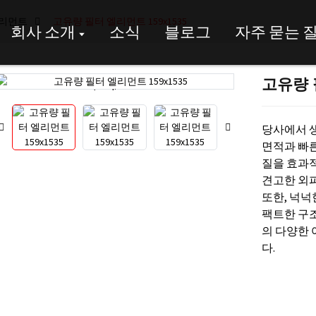
엘리먼트
고유량 필터 엘리먼트 159x1535
회사 소개
소식
블로그
자주 묻는 
고유량 
Loading...
Loading...
당사에서 
면적과 빠른
질을 효과
견고한 외
또한, 넉넉
팩트한 구
의 다양한
다.