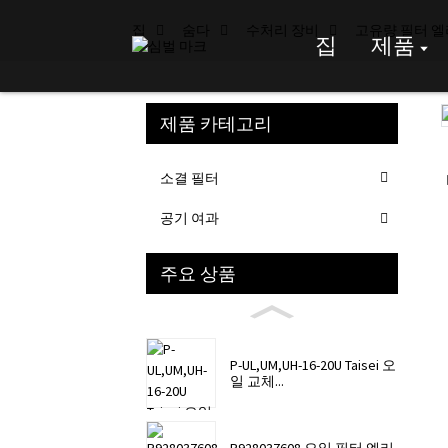
집
숨다
수처리 장비
고유량 필터 
집
제품
제품 카테고리
Loading...
Loading...
소결 필터
공기 여과
주요 상품
P-UL,UM,UH-16-20U Taisei 오
일 교체...