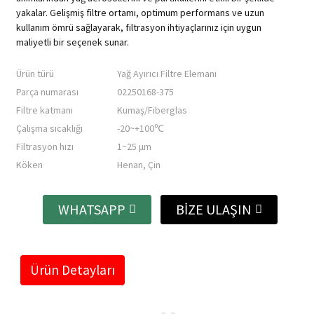
yakalar. Gelişmiş filtre ortamı, optimum performans ve uzun
kullanım ömrü sağlayarak, filtrasyon ihtiyaçlarınız için uygun
maliyetli bir seçenek sunar.
Ürün türü
Yağ Ayırıcı Filtre Elemanı
Parça numarası
02250168-375
Filtre katmanı
Kumaş/Fiberglas
Çalışma sıcaklığı
-20~+100℃
Filtrasyon hızı
1~25 μm
Köken
Henan, Çin
WHATSAPP
BIZE ULAŞIN
Ürün Detayları