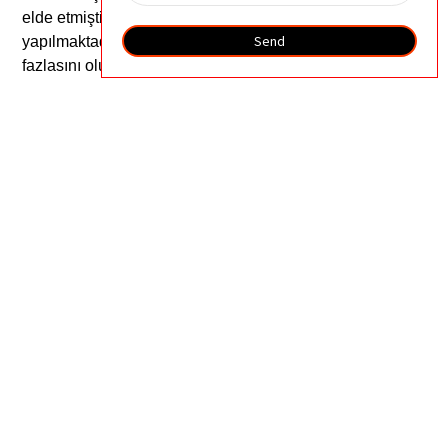
elde etmiştir.
CE/ISO
sertifikasyon ve ihracatı
Send
yapılmaktadır.
120
+
Ülkeler ve bölgeler, %100'den
fazlasını oluşturmaktadır.
%80
ihracatın.
SORGU GÖNDER