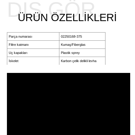
DIŞ GÖRÜNÜŞ
ÜRÜN ÖZELLIKLERI
Parça numarası
02250168-375
Filtre katmanı
Kumaş/Fiberglas
Uç kapakları
Plastik sprey
İskelet
Karbon çelik delikli levha