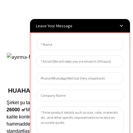
Leave Your Message
HUAHANG HAKKINDA
Şirket şu tarihte kuruldu:
2003
yaklaşık bir alanı kapsayan
26000
㎡
Modern üretim üslerine dayanan, uluslararası
kalite kontrol süreçlerini titizlikle takip eden ve
hammaddeden nihai ürüne kadar tüm zincirin
standartlaştırılmış yönetimini sağlayan ürün, bu özellikleri