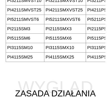
PI3211SMVST10
PI3211SMXVST10
PI3211PSV
PI4211SMVST25
PI4211SMXVST25
PI4211PSV
PI5211SMVST6
PI5211SMXVST6
PI5211PSV
PI2115SM3
PI2115SMX3
PI2115PS3
PI5115SM6
PI5115SMX6
PI5115PS6
PI3115SM10
PI3115SMX10
PI3115PS1
PI4115SM25
PI4115SMX25
PI4115PS2
WYGLĄD
ZASADA DZIAŁANIA