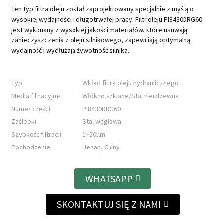
Ten typ filtra oleju został zaprojektowany specjalnie z myślą o
wysokiej wydajności i długotrwałej pracy. Filtr oleju PI8430DRG60
jest wykonany z wysokiej jakości materiałów, które usuwają
zanieczyszczenia z oleju silnikowego, zapewniają optymalną
wydajność i wydłużają żywotność silnika.
Typ
Wkład filtra oleju hydraulicznego
Media filtracyjne
Włókno szklane/Stal nierdzewna
Numer części
PI8430DRG60
Zaślepki
Stal węglowa
Szybkość filtracji
1~50μm
Pochodzenie
Henan, Chiny
WHATSAPP
SKONTAKTUJ SIĘ Z NAMI