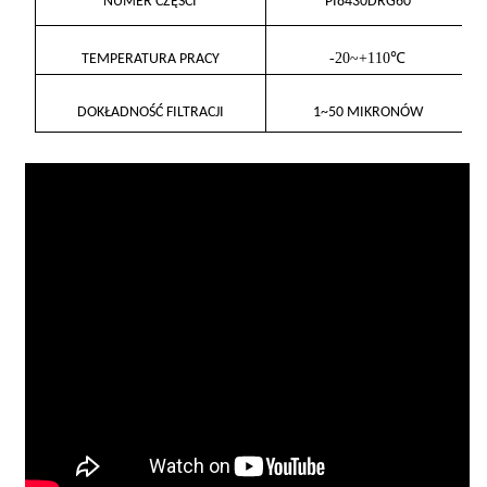
NUMER CZĘŚCI
PI8430DRG60
-20~+110℃
TEMPERATURA PRACY
DOKŁADNOŚĆ FILTRACJI
1~50 MIKRONÓW