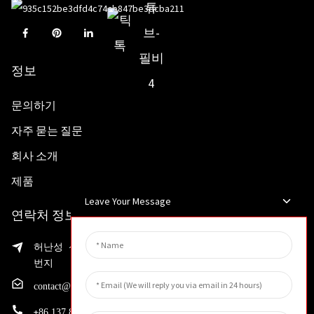
정보
문의하기
자주 묻는 질문
회사 소개
제품
Leave Your Message
연락처 정보
허난성 신샹시 웨이빈구 첨단제조개발구 샤오화로 199
번지
contact@huahangfilter.com
+
86 137 8194 7634